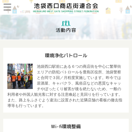
活動内容
環境浄化パトロール
池袋西口駅前にある６つの商店街を中心に繁華街
エリアの防犯パトロールを豊島区役所、池袋警察
と合同で３回／月程度実施しています。昨今では
居酒屋、キャバクラ、風俗店などの悪質なキャッ
チやぼったくり被害が後を絶たないため、一般の
利用者や外国人観光客に対する注意喚起と見回りを行っています。
また、路上をふさぐよう違法に設置された近隣店舗の看板の撤去指
導等も行っています。
Wi-fi環境整備