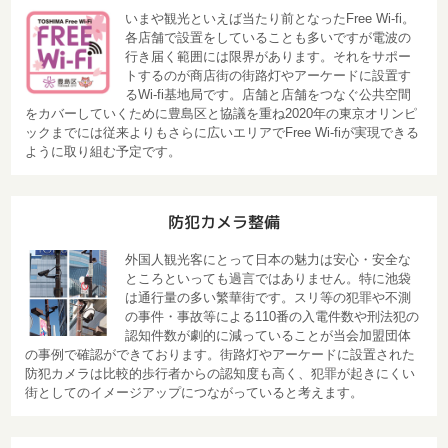
いまや観光といえば当たり前となったFree Wi-fi。
各店舗で設置をしていることも多いですが電波の
行き届く範囲には限界があります。それをサポー
トするのが商店街の街路灯やアーケードに設置す
るWi-fi基地局です。店舗と店舗をつなぐ公共空間
をカバーしていくために豊島区と協議を重ね2020年の東京オリンピ
ックまでには従来よりもさらに広いエリアでFree Wi-fiが実現できる
ように取り組む予定です。
防犯カメラ整備
外国人観光客にとって日本の魅力は安心・安全な
ところといっても過言ではありません。特に池袋
は通行量の多い繁華街です。スリ等の犯罪や不測
の事件・事故等による110番の入電件数や刑法犯の
認知件数が劇的に減っていることが当会加盟団体
の事例で確認ができております。街路灯やアーケードに設置された
防犯カメラは比較的歩行者からの認知度も高く、犯罪が起きにくい
街としてのイメージアップにつながっていると考えます。