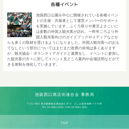
各種イベント
池袋西口公園を中心に開催されている各種イベン
トの主催・共催者として運営メンバーのサポート
を実施しています。ふくろ祭りや東京よさこいに
は多数の外国人観光客が訪れ、一昨年ごろより外
国人観光客向けのガイドブックやメディアなどか
らも多くの取材を受けるようになりました。外国人観光客へのおも
てなしという部分についてはまだまだ改善の余地は多くあります
が、観光協会・ボランティアガイドと連携をし、イベントに参加し
た観光客の方々に対してイベント見どころ案内や会場説明などがで
きる体制を強化していきます。
池袋西口商店街連合会 事務局
〒171-0021 東京都豊島区西池袋2-37-4 としま産業振興プラザ4F
TEL 03-3981-2336 / FAX 03-5951-1831
TOP